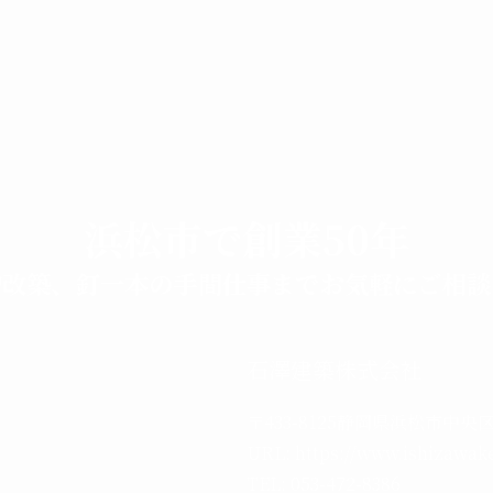
浜松市で創業50年
増改築、釘一本の手間仕事までお気軽にご相談
石澤建築株式会社
〒433-8125静岡県浜松市中央区
URL:
https://www.ishizawa
TEL: 053-472-8386