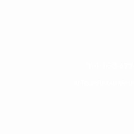
Tel:
053-472
info@ishizawaken