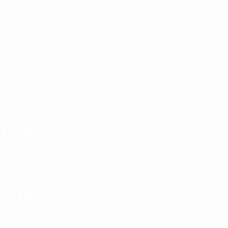
ください
和合町315-390
kenchiku.com